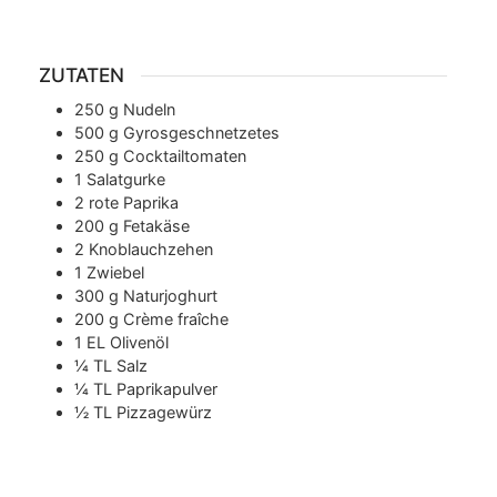
ZUTATEN
250
g
Nudeln
500
g
Gyrosgeschnetzetes
250
g
Cocktailtomaten
1
Salatgurke
2
rote Paprika
200
g
Fetakäse
2
Knoblauchzehen
1
Zwiebel
300
g
Naturjoghurt
200
g
Crème fraîche
1
EL
Olivenöl
¼
TL
Salz
¼
TL
Paprikapulver
½
TL
Pizzagewürz